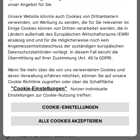
BRAUCHEN SIE HILFE?
VERKAUFSBERATUNG​:
Werktags Montag - Freitag: 09:00 – 18:00 Uhr
KUNDENSERVICE:
Werktags Montag - Freitag: 08:30 – 17:30 Uhr
00 800 342 800 00
KUNDENSERVICE KONTAKTIEREN
Konfigurieren​
Fiat Partner suchen