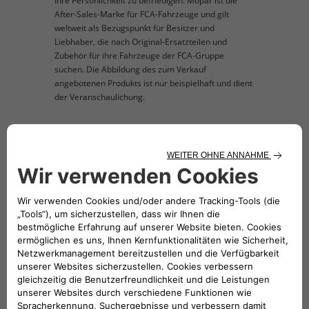
Ihre Persönlichkeit zu befriedigen. Mopar ist die
After-Sales-Marke für FCA-Fahrzeuge und gilt
weltweit als Bezugspunkt für Besitzer und
Liebhaber, die nach Original-Ersatzteilen und
Zubehör für ihre Fahrzeuge der FCA-Gruppe
suchen. Die Abbildung des zum Verkauf
angebotenen Produkts ist nur beispielhaft und dient
der Veranschaulichung.
TECHNISCHE BESCHREIBUNG
Für 5-Türer oder 7-Türer mit umgeklappter
dritter Sitzreihe. Feste Abdeckung
Folge uns