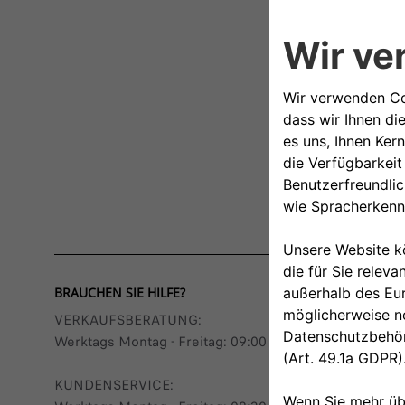
BRAUCHEN SIE HILFE?
VERKAUFSBERATUNG​:
Werktags Montag - Freitag: 09:00 – 18:00 Uhr
KUNDENSERVICE: