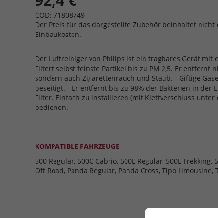
92,4 €
COD: 71808749
Der Preis für das dargestellte Zubehör beinhaltet nicht 
Einbaukosten.
Der Luftreiniger von Philips ist ein tragbares Gerät mit 
Filtert selbst feinste Partikel bis zu PM 2,5. Er entfernt 
sondern auch Zigarettenrauch und Staub. - Giftige Ga
beseitigt. - Er entfernt bis zu 98% der Bakterien in der L
Filter. Einfach zu installieren (mit Klettverschluss unter
bedienen.
KOMPATIBLE FAHRZEUGE
500 Regular, 500C Cabrio, 500L Regular, 500L Trekking, 5
Off Road, Panda Regular, Panda Cross, Tipo Limousine, 