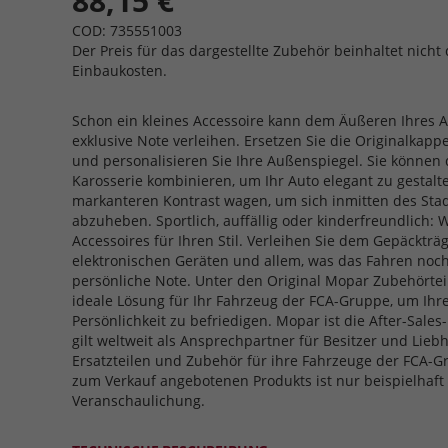
88,15 €
COD: 735551003
Der Preis für das dargestellte Zubehör beinhaltet nicht 
Einbaukosten.
Schon ein kleines Accessoire kann dem Äußeren Ihres A
exklusive Note verleihen. Ersetzen Sie die Originalkap
und personalisieren Sie Ihre Außenspiegel. Sie können
Karosserie kombinieren, um Ihr Auto elegant zu gestalt
markanteren Kontrast wagen, um sich inmitten des Sta
abzuheben. Sportlich, auffällig oder kinderfreundlich: W
Accessoires für Ihren Stil. Verleihen Sie dem Gepäckträ
elektronischen Geräten und allem, was das Fahren no
persönliche Note. Unter den Original Mopar Zubehörteil
ideale Lösung für Ihr Fahrzeug der FCA-Gruppe, um Ihr
Persönlichkeit zu befriedigen. Mopar ist die After-Sal
gilt weltweit als Ansprechpartner für Besitzer und Liebh
Ersatzteilen und Zubehör für ihre Fahrzeuge der FCA-
zum Verkauf angebotenen Produkts ist nur beispielhaft
Veranschaulichung.