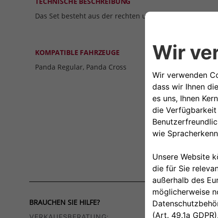
TECHNISCHE BESCHREIBUNG
Das Set besteht aus der rechten und linken Kappe
KOMPATIBLE FAHRZEUGE
Panda Regular, Panda Cross
BRAUCHEN SIE HILFE?
VERKAUFSBERATUNG​: