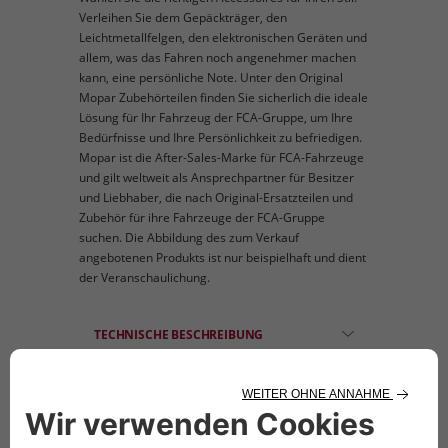
Verleihen Sie dem Gepäckträger, den
Leichtmetallfelgen, den elektronischen Geräten und
allem, was das Fahren noch angenehmer machen
kann, eine persönliche Note. Unter den Original
Mopar Zubehörteilen finden Sie sicherlich die ideale
Lösung für Ihr Fahrzeug der FCA-Gruppe, um Ihre
Bedürfnisse und Ihre Persönlichkeit zu befriedigen.
Mopar ist die After-Sales-Marke für FCA-Fahrzeuge
und gilt weltweit als Ansprechpartner für Besitzer
und Liebhaber, die nach Original-Ersatzteilen und
Zubehör für ihre Fahrzeuge der FCA-Gruppe
suchen. Die Abbildung des zum Verkauf
angebotenen Produkts ist nur beispielhaft und dient
der Veranschaulichung.
TECHNISCHE BESCHREIBUNG
Gummi-Fußmatten mit Panda-Logo. Für
Fahrzeuge mit zwei Sicherungsknöpfen auf
der Fahrerseite. Linkslenkung. -
Schaltgetriebe, nicht zweizylindrig ab