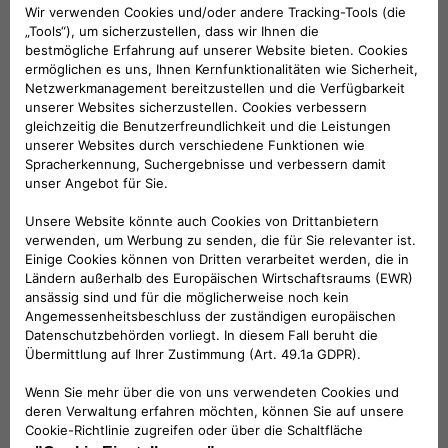
Fahrgestellnummer 3A15713 - Schaltgetriebe,
zweizylindrig ab Fahrgestellnummer 3A17651
- Cross-Ausstattung ab Fahrgestellnummer
3A16782 - Automatikgetriebe ab
Fahrgestellnummer 3A23279
KOMPATIBLE FAHRZEUGE
Folge uns
BRAUCHEN SIE HILFE?
VERKAUFSBERATUNG​: