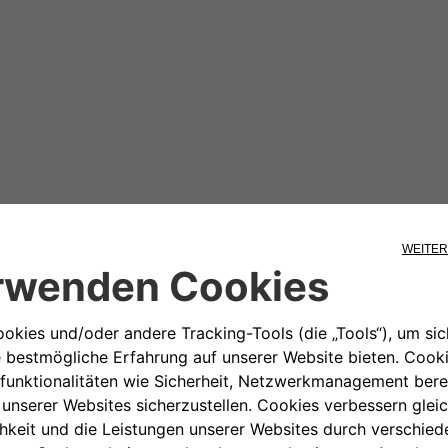
ressieren
98,88€