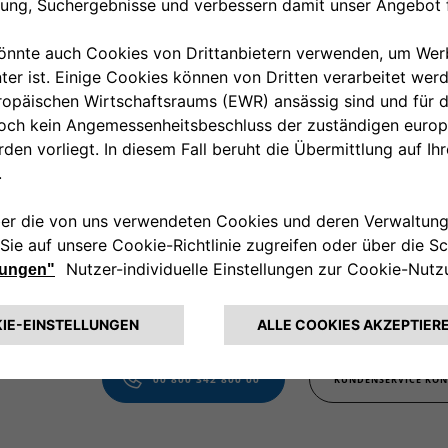
nspiegelkappen rot matt
00 800 342 800 00
KUNDENSERVICE KON