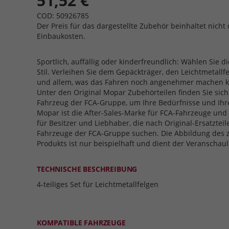
51,52 €
COD: 50926785
Der Preis für das dargestellte Zubehör beinhaltet nicht 
Einbaukosten.
Sportlich, auffällig oder kinderfreundlich: Wählen Sie di
Stil. Verleihen Sie dem Gepäckträger, den Leichtmetallf
und allem, was das Fahren noch angenehmer machen ka
Unter den Original Mopar Zubehörteilen finden Sie siche
Fahrzeug der FCA-Gruppe, um Ihre Bedürfnisse und Ihre
Mopar ist die After-Sales-Marke für FCA-Fahrzeuge und 
für Besitzer und Liebhaber, die nach Original-Ersatztei
Fahrzeuge der FCA-Gruppe suchen. Die Abbildung des
Produkts ist nur beispielhaft und dient der Veranschau
TECHNISCHE BESCHREIBUNG
4-teiliges Set für Leichtmetallfelgen
KOMPATIBLE FAHRZEUGE