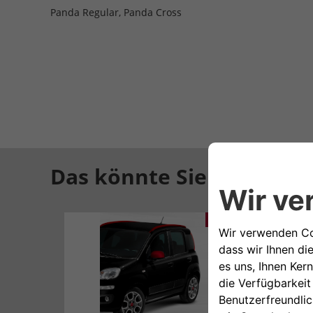
Panda Regular, Panda Cross
Das könnte Sie auch inte
265,22€