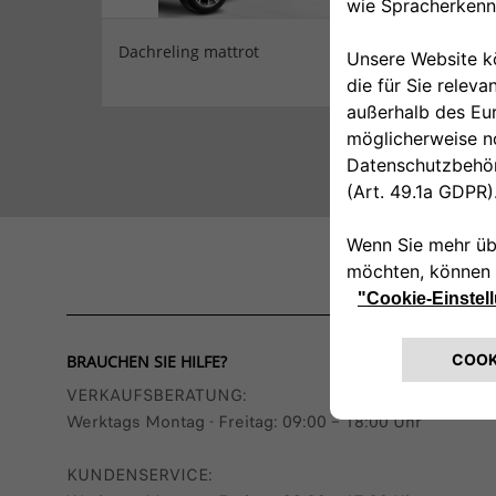
Dachreling mattrot
Ausse
BRAUCHEN SIE HILFE?
VERKAUFSBERATUNG​:
Werktags Montag - Freitag: 09:00 – 18:00 Uhr
KUNDENSERVICE: