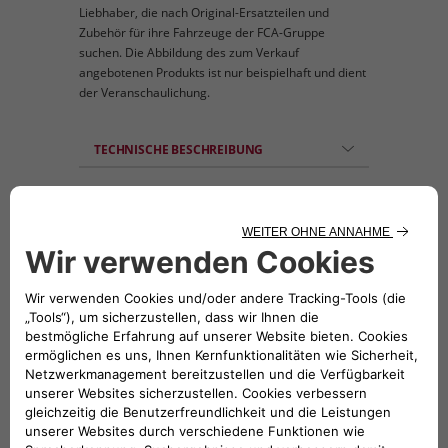
Liebhaber, die nach Original-Ersatzteilen und
Zubehör für ihre Fahrzeuge der FCA-Gruppe
suchen. Die Abbildung des zum Verkauf
angebotenen Produkts ist nur beispielhaft und dient
der Veranschaulichung.
TECHNISCHE BESCHREIBUNG
Set bestehend aus 3 Teilen (Kofferraum,
Motorhaube, hinterer Kotflügel)
KOMPATIBLE FAHRZEUGE