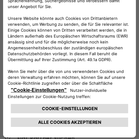
Folge uns
BRAUCHEN SIE HILFE?
VERKAUFSBERATUNG​:
Werktags Montag - Freitag: 09:00 – 18:00 Uhr
KUNDENSERVICE:
Werktags Montag - Freitag: 08:30 – 17:30 Uhr
00 800 342 800 00
KUNDENSERVICE KONTAKTIEREN
Konfigurieren​
Fiat Partner suchen