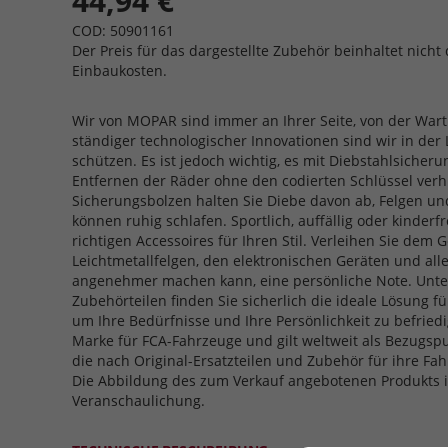
44,94 €
COD: 50901161
Der Preis für das dargestellte Zubehör beinhaltet nicht 
Einbaukosten.
Wir von MOPAR sind immer an Ihrer Seite, von der Wart
ständiger technologischer Innovationen sind wir in der 
schützen. Es ist jedoch wichtig, es mit Diebstahlsicheru
Entfernen der Räder ohne den codierten Schlüssel verh
Sicherungsbolzen halten Sie Diebe davon ab, Felgen und
können ruhig schlafen. Sportlich, auffällig oder kinderf
richtigen Accessoires für Ihren Stil. Verleihen Sie dem 
Leichtmetallfelgen, den elektronischen Geräten und al
angenehmer machen kann, eine persönliche Note. Unte
Zubehörteilen finden Sie sicherlich die ideale Lösung f
um Ihre Bedürfnisse und Ihre Persönlichkeit zu befriedi
Marke für FCA-Fahrzeuge und gilt weltweit als Bezugspu
die nach Original-Ersatzteilen und Zubehör für ihre F
Die Abbildung des zum Verkauf angebotenen Produkts is
Veranschaulichung.