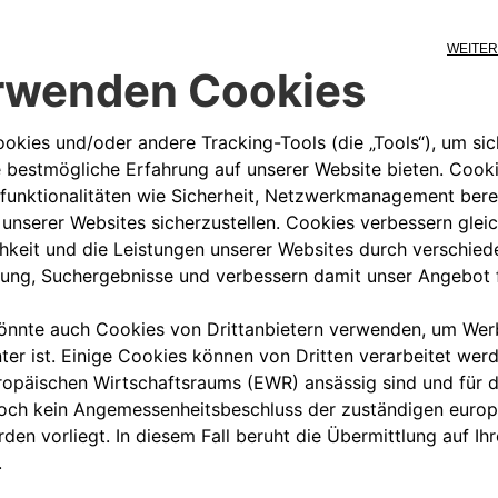
utos. Zusätzlich zu den
echenden Radschlüssel. Es wird
fzubewahren.
, 500X Off Road, Panda Regular,
00 800 342 800 00
KUNDENSERVICE KON