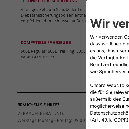
TECHNISCHE BESCHREIBUNG
4-teiliges Set zum Schutz der Leichtmetallfelgen Ihres A
Diebstahlsicherungsbolzen enthält das Set den entspr
empfohlen, den Schlüssel außerhalb des Fahrzeugs au
KOMPATIBLE FAHRZEUGE
500L Regular, 500L Trekking, 500L LIVING, 500X City Look
Panda 4X4, Bravo
BRAUCHEN SIE HILFE?
VERKAUFSBERATUNG​:
Werktags Montag - Freitag: 09:00 – 18:00 Uhr