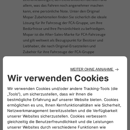
allem, was das Fahren noch angenehmer machen
kann, eine persönliche Note. Unter den Original
Mopar Zubehörteilen finden Sie sicherlich die ideale
Lösung für Ihr Fahrzeug der FCA-Gruppe, um Ihre
Bedürfnisse und Ihre Persönlichkeit zu befriedigen.
Mopar ist die After-Sales-Marke für FCA-Fahrzeuge
und gilt weltweit als Bezugspunkt für Besitzer und
Liebhaber, die nach Original-Ersatzteilen und
Zubehör für ihre Fahrzeuge der FCA-Gruppe
suchen. Die Abbildung des zum Verkauf
angebotenen Produkts ist nur beispielhaft und dient
der Veranschaulichung.
KOMPATIBLE FAHRZEUGE