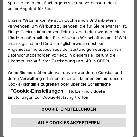
Folge uns
BRAUCHEN SIE HILFE?
VERKAUFSBERATUNG​:
Werktags Montag - Freitag: 09:00 – 18:00 Uhr
KUNDENSERVICE:
Werktags Montag - Freitag: 08:30 – 17:30 Uhr
00 800 342 800 00
KUNDENSERVICE KONTAKTIEREN
Konfigurieren​