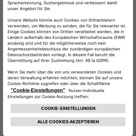
der Sie bei Diebstahl, Unfall oder Panne
unterstützt. Darüber hinaus wissen Sie mit den
Fernabfragefunktionen immer, wo sich Ihr
Auto befindet und können den Status bequem
von Ihrem Smartphone aus überprüfen. Um
die Services in Anspruch zu nehmen, bestellen
Sie das Kit und bitten Sie einen
Vertragshändler, es in Ihr Fahrzeug zu
installieren. Sie werden bei der
Unterzeichnung des Vertrages und der
Anmeldung mit Ihren persönlichen Daten
unterstützt.
KOMPATIBLE FAHRZEUGE