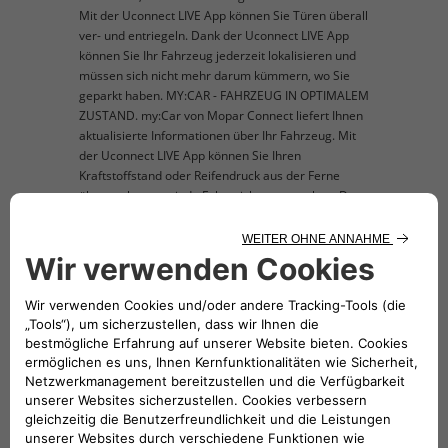
Mit der Uconnect LIVE App können Sie Türen überall
ver- und entriegeln. Dank der Uconnect LIVE App
können Sie Ihr Fahrzeug jederzeit lokalisieren und
müssen sich nicht mehr darum kümmern, wo Sie
geparkt haben. MY:CAR - FAHRZEUG IN OPTIMALEM
ZUSTAND. my:Car von Mopar Connect liefert Ihnen
aktualisierte Informationen über Ihr Fahrzeug. Mit
der Uconnect LIVE App können Sie Ihren
Kraftstoffstand oder Reifendruck aus der Ferne
überwachen, um jede Fahrt sicher anzugehen. Das
Mopar Connect Kit beinhaltet 12 Monate damit
verbundene Services, die Sie nach Ablauf um 1, 2
oder 3 Jahre verlängern können. Die Abbildung des
zum Verkauf angebotenen Produkts ist nur
beispielhaft und dient der Veranschaulichung
(Smartphone nicht enthalten)
TECHNISCHE BESCHREIBUNG
Mit dem Mopar Connect Kit haben Sie 12
Monate lang einen entsprechenden Service,