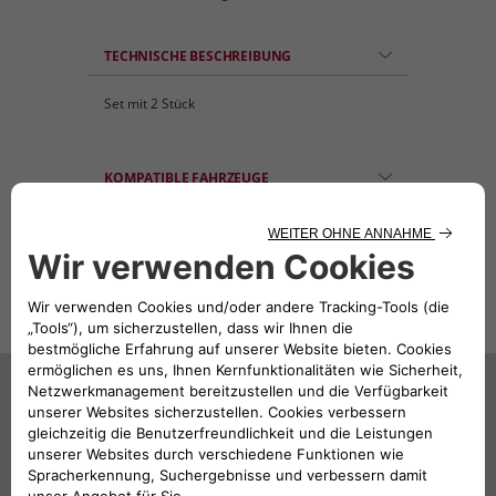
TECHNISCHE BESCHREIBUNG
Set mit 2 Stück
KOMPATIBLE FAHRZEUGE
Das könnte Sie auch
interessieren
57,78€
98,88€