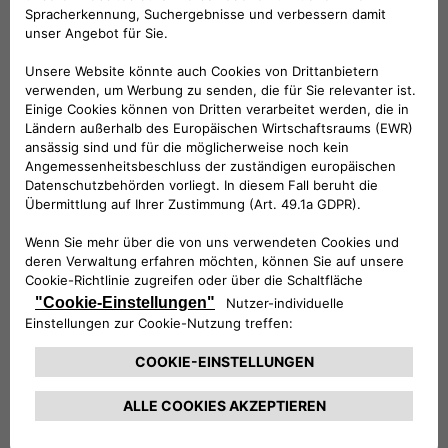
Folge uns
BRAUCHEN SIE HILFE?
VERKAUFSBERATUNG​:
Werktags Montag - Freitag: 09:00 – 18:00 Uhr
KUNDENSERVICE:
Werktags Montag - Freitag: 08:30 – 17:30 Uhr
00 800 342 800 00
KUNDENSERVICE KONTAKTIEREN
Konfigurieren​