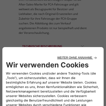
After-Sales-Marke für FCA-Fahrzeuge und gilt
weltweit als Bezugspunkt für Besitzer und
Liebhaber, die nach Original-Ersatzteilen und
Zubehör für ihre Fahrzeuge der FCA-Gruppe
suchen. Die Abbildung des zum Verkauf
angebotenen Produkts ist nur beispielhaft und dient
der Veranschaulichung.
TECHNISCHE BESCHREIBUNG
An den OE Trägern anzubringen
KOMPATIBLE FAHRZEUGE