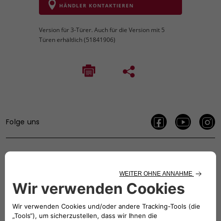
HÄNDLER KONTAKTIEREN
Version für 3-Türer. Auch für die Version mit 5
Türen erhältlich (51841906)
Folge uns
BRAUCHEN SIE HILFE?
VERKAUFSBERATUNG​:
Werktags Montag - Freitag: 09:00 – 18:00 Uhr
KUNDENSERVICE: