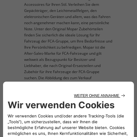
Accessoires für Ihren Stil. Verleihen Sie dem
Gepäckträger, den Leichtmetallfelgen, den
elektronischen Geräten und allem, was das Fahren
noch angenehmer machen kann, eine persönliche
Note. Unter den Original Mopar Zubehörteilen
finden Sie sicherlich die ideale Lösung für Ihr
Fahrzeug der FCA-Gruppe, um Ihre Bedürfnisse und
Ihre Persönlichkeit zu befriedigen. Mopar ist die
After-Sales-Marke für FCA-Fahrzeuge und gilt
weltweit als Bezugspunkt für Besitzer und
Liebhaber, die nach Original-Ersatzteilen und
Zubehör für ihre Fahrzeuge der FCA-Gruppe
suchen. Die Abbildung des zum Verkauf
angebotenen Produkts ist nur beispielhaft und dient
der Veranschaulichung.
TECHNISCHE BESCHREIBUNG
Set bestehend aus 2 Windabweisern zur
Montage an den Frontscheiben für die
Versionen mit 3 Türen.