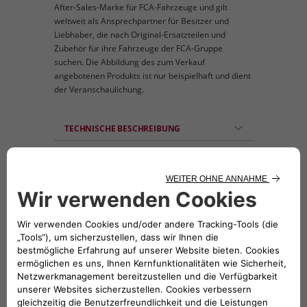
After-Sales-Marke für FCA-Fahrzeuge und gilt
weltweit als Ansprechpartner für Besitzer und
Liebhaber, die nach Original-Ersatzteilen und
Zubehör für ihre Fahrzeuge der FCA-Gruppe
suchen. Die Abbildung des zum Verkauf
angebotenen Produkts ist nur beispielhaft und dient
der Veranschaulichung.
TECHNISCHE BESCHREIBUNG
Notfall-Set: bestehend aus einem Mini-
Warndreieck, Handschuhen, Sicherheitsweste
und Birnen-Satz.
KOMPATIBLE FAHRZEUGE