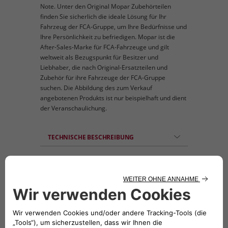
Note. Unter den Original Mopar Zubehörteilen
finden Sie sicherlich die ideale Lösung für Ihr
Fahrzeug der FCA-Gruppe, um Ihre Bedürfnisse und
Ihre Persönlichkeit zu befriedigen. Mopar ist die
After-Sales-Marke für FCA-Fahrzeuge und gilt
weltweit als Bezugspunkt für Besitzer und
Liebhaber, die nach Original-Ersatzteilen und
Zubehör für ihre Fahrzeuge der FCA-Gruppe
suchen. Die Abbildung des zum Verkauf
angebotenen Produkts ist nur beispielhaft und dient
der Veranschaulichung.
TECHNISCHE BESCHREIBUNG
Das Set besteht aus 2 Key-Cover zum Schutz
der Autoschlüssel bei Stößen, Kratzern oder
versehentlichem fallen lassen. Material:
widerstandsfähiger Hartkunststoff. Farbe:
Pastellweiß gemustert und glänzend Schwarz
gemustert. Inkompatibel mit dem Keyless-
System. Für alle Modelle mit