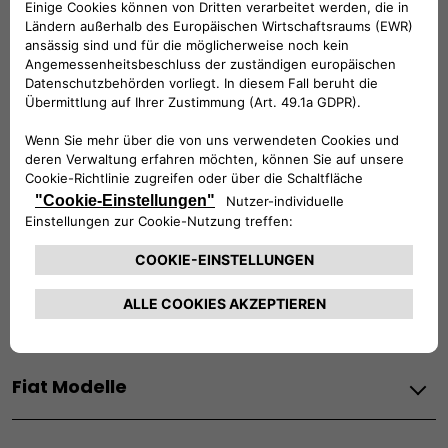
KUNDENSERVICE:
Werktags Montag - Freitag: 08:30 – 17:30 Uhr
00 800 342 800 00
KUNDENSERVICE KONTAKTIEREN
Konfigurieren​
Fiat Partner suchen
Newsletter
Fiat Modelle
Elektro