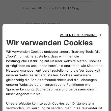
Dachbox THULE Force XT S, 300 l / 75 kg
KOMPATIBLE FAHRZEUGE
Folge uns
BRAUCHEN SIE HILFE?
VERKAUFSBERATUNG​:
Werktags Montag - Freitag: 09:00 – 18:00 Uhr