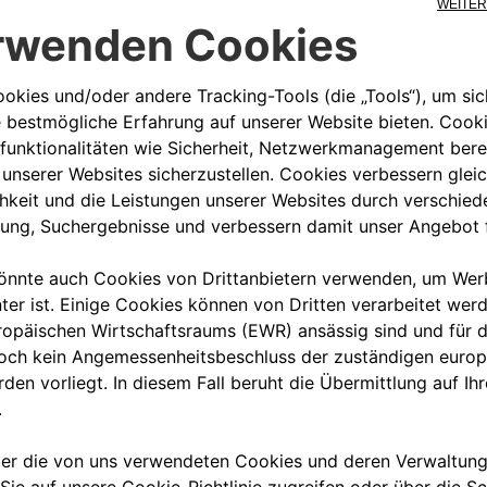
 Trekking, 500L LIVING, 500X City
oss, Punto, Tipo 5 porte, Tipo
brio, 500 BEV 3+1
00 800 342 800 00
KUNDENSERVICE KON