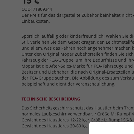
15 €
COD: 71809344
Der Preis für das dargestellte Zubehör beinhaltet nicht 
Einbaukosten.
Sportlich, auffällig oder kinderfreundlich: Wählen Sie di
Stil. Verleihen Sie dem Gepäckträger, den Leichtmetallf
und allem, was das Fahren noch angenehmer machen ka
Unter den Original Mopar Zubehörteilen finden Sie siche
Fahrzeug der FCA-Gruppe, um Ihre Bedürfnisse und Ihre
Mopar ist die After-Sales-Marke für FCA-Fahrzeuge und 
Besitzer und Liebhaber, die nach Original-Ersatzteilen
der FCA-Gruppe suchen. Die Abbildung des zum Verkauf
beispielhaft und dient der Veranschaulichung.
TECHNISCHE BESCHREIBUNG
Das Sicherheitsgeschirr schützt das Haustier beim Tran
normales Laufgeschirr verwendbar. • Größe M: Rumpf 
Gewicht des Haustieres 12-22 kg • Größe L: Rumpf 56-8
Gewicht des Haustieres 20-60 kg. • Sicherheitsgurt nicht