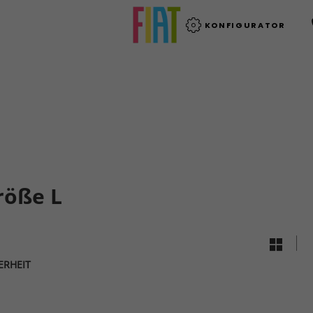
KONFIGURATOR
röße L
ERHEIT