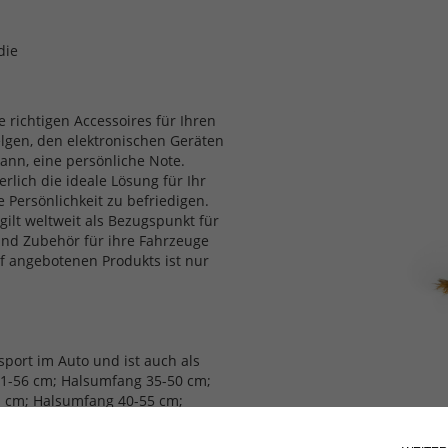
die
e richtigen Accessoires für Ihren
elgen, den elektronischen Geräten
nn, eine persönliche Note.
rlich die ideale Lösung für Ihr
 Persönlichkeit zu befriedigen.
gilt weltweit als Bezugspunkt für
 und Zubehör für ihre Fahrzeuge
 angebotenen Produkts ist nur
sport im Auto und ist auch als
41-56 cm; Halsumfang 35-50 cm;
1 cm; Halsumfang 40-55 cm;
 inbegriffen.