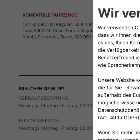
KOMPATIBLE FAHRZEUGE
124 Spider, 500 Regular, 500C Cabrio, 500L Regular, 500L
Look, 500X Off Road, Panda Regular, Panda 4X4, Panda Cr
Kombi, Freemont, Bravo, 500 BEV Hatchback, 500 BEV Ca
BRAUCHEN SIE HILFE?
VERKAUFSBERATUNG​:
Werktags Montag - Freitag: 09:00 – 18:00 Uhr
KUNDENSERVICE:
Werktags Montag - Freitag: 08:30 – 17:30 Uhr