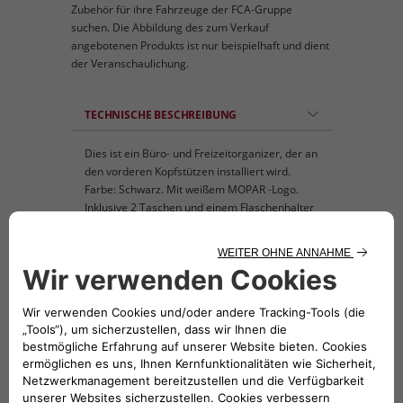
Zubehör für ihre Fahrzeuge der FCA-Gruppe
suchen. Die Abbildung des zum Verkauf
angebotenen Produkts ist nur beispielhaft und dient
der Veranschaulichung.
TECHNISCHE BESCHREIBUNG
Dies ist ein Büro- und Freizeitorganizer, der an
den vorderen Kopfstützen installiert wird.
Farbe: Schwarz. Mit weißem MOPAR -Logo.
Inklusive 2 Taschen und einem Flaschenhalter
mit den Abmessungen 30x22 cm, zur
Aufnahme eines Tablets bis zu 10 Zoll. Vor
dem Kauf des Zubehörs sollte die größe des
Tablets geprüft werden.
KOMPATIBLE FAHRZEUGE