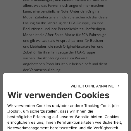
allem, was das Fahren noch angenehmer machen
kann, eine persönliche Note. Unter den Original
Mopar Zubehörteilen finden Sie sicherlich die ideale
Lösung für Ihr Fahrzeug der FCA-Gruppe, um Ihre
Bedürfnisse und Ihre Persönlichkeit zu befriedigen.
Mopar ist die After-Sales-Marke für FCA-Fahrzeuge
und gilt weltweit als Ansprechpartner für Besitzer
und Liebhaber, die nach Original-Ersatzteilen und
Zubehör für ihre Fahrzeuge der FCA-Gruppe
suchen. Die Abbildung des zum Verkauf
angebotenen Produkts ist nur beispielhaft und dient
der Veranschaulichung.
TECHNISCHE BESCHREIBUNG
In Schwarz.
KOMPATIBLE FAHRZEUGE