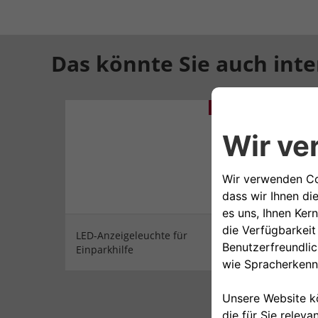
Das könnte Sie auch inte
€
LED-Anzeigeleuchte für
Einparkhilfe