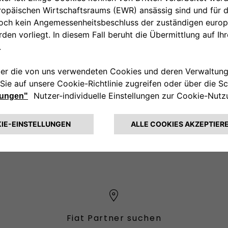
00 800 342 800 00
KUNDENSERVICE KON
Fiat Partner suchen