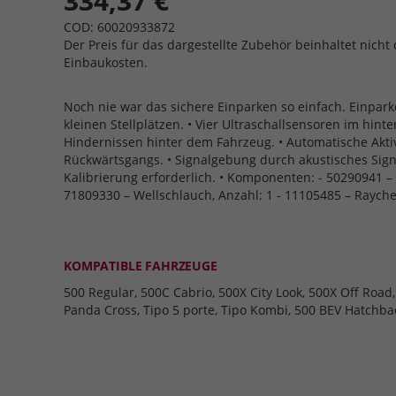
334,37 €
COD: 60020933872
Der Preis für das dargestellte Zubehör beinhaltet nicht 
Einbaukosten.
Noch nie war das sichere Einparken so einfach. Einpar
kleinen Stellplätzen. • Vier Ultraschallsensoren im hin
Hindernissen hinter dem Fahrzeug. • Automatische Akti
Rückwärtsgangs. • Signalgebung durch akustisches Sign
Kalibrierung erforderlich. • Komponenten: - 50290941 – E
71809330 – Wellschlauch, Anzahl: 1 - 11105485 – Rayche
KOMPATIBLE FAHRZEUGE
500 Regular, 500C Cabrio, 500X City Look, 500X Off Road
Panda Cross, Tipo 5 porte, Tipo Kombi, 500 BEV Hatchba