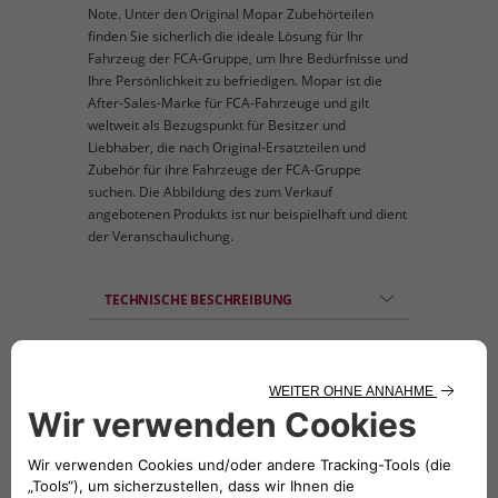
Note. Unter den Original Mopar Zubehörteilen
finden Sie sicherlich die ideale Lösung für Ihr
Fahrzeug der FCA-Gruppe, um Ihre Bedürfnisse und
Ihre Persönlichkeit zu befriedigen. Mopar ist die
After-Sales-Marke für FCA-Fahrzeuge und gilt
weltweit als Bezugspunkt für Besitzer und
Liebhaber, die nach Original-Ersatzteilen und
Zubehör für ihre Fahrzeuge der FCA-Gruppe
suchen. Die Abbildung des zum Verkauf
angebotenen Produkts ist nur beispielhaft und dient
der Veranschaulichung.
TECHNISCHE BESCHREIBUNG
Das Set besteht aus 2 Key-Cover zum Schutz
der Autoschlüssel bei Stößen, Kratzern oder
versehentlichem fallen lassen. Material:
widerstandsfähiger Hartkunststoff. Farbe:
Mattbronze gemustert und glänzend Weiß
gemustert. Inkompatibel mit dem Keyless-
System. Für alle Modelle mit