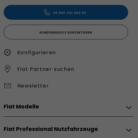
00 800 342 800 00
KUNDENSERVICE KONTAKTIEREN
Konfigurieren​
Fiat Partner suchen
Newsletter
Fiat Modelle
Elektro
Fiat Professional Nutzfahrzeuge
Grande Panda Elektro
Topolino