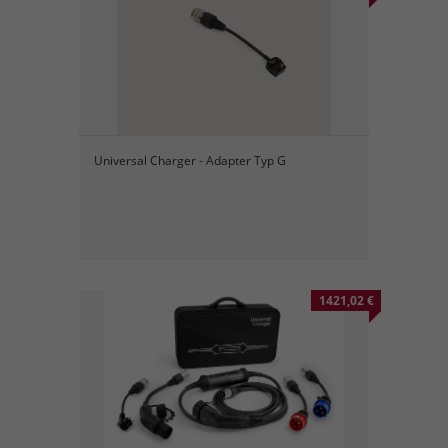
Universal Charger - Adapter Typ G
1421,02 €