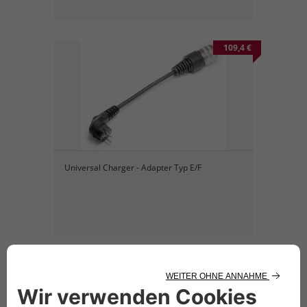
109,4 €
Universal Charger - Adapter Typ E/F
290,52 €