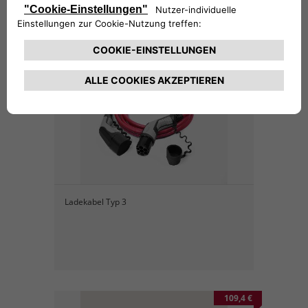
276,67 €
Ladekabel Typ 3
109,4 €