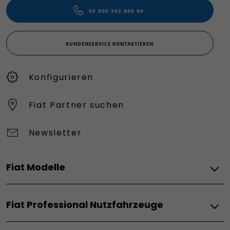
00 800 342 800 00
KUNDENSERVICE KONTAKTIEREN
Konfigurieren​
Fiat Partner suchen
Newsletter
Fiat Modelle
Elektro
Fiat Professional Nutzfahrzeuge
Grande Panda Elektro
Topolino
Elektro