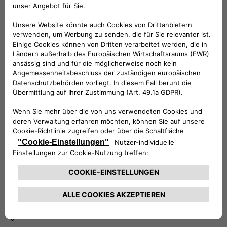
BRAUCHEN SIE HILFE?
VERKAUFSBERATUNG​:
Werktags Montag - Freitag: 09:00 – 18:00 Uhr
KUNDENSERVICE:
Werktags Montag - Freitag: 08:30 – 17:30 Uhr
00 800 342 800 00
KUNDENSERVICE KONTAKTIEREN
Konfigurieren​
Fiat Partner suchen