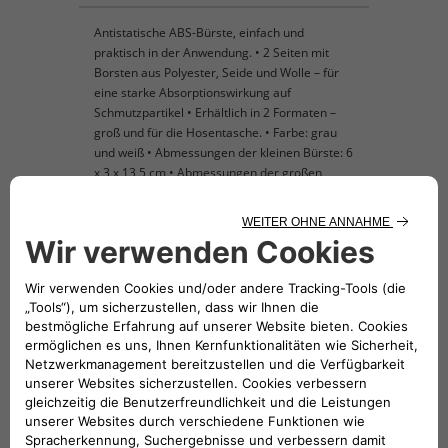
Antistatische ABS-Bürste, einfach und
praktisch in der Anwendung. • 2 Seiten mit
Borsten aus Polyester, Seide und Wolle – für
eine starke Absorptionswirkung auf
Schmutzpartikel • Erhältlich in 2 Formaten –
groß und für die Hosentasche. • Farbe: grau
und weiß • Abmessungen der kleinen Bürste: 6
x 3 x 13,5 cm • Abmessungen der großen
Bürste: 8 x 5 x 32,5 cm
KOMPATIBLE FAHRZEUGE
Folge uns