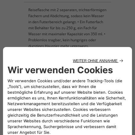
Reiseflasche mit 2 separaten, trichterförmigen
Fächern und Abdichtung, sodass kein Wasser
in den Futterbereich gelangt. • Ein Futterfach
mit Behälter für bis zu 250 g, ein Fach für
Wasser mit maximaler Kapazität von 350 ml. •
Problemlos tragbar, kein hungriges oder
durstiges Haustier mehr unterwegs.
KOMPATIBLE FAHRZEUGE
Folge uns