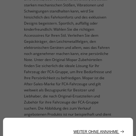
starken mechanischen Stößen, Vibrationen und
Schwingungen standhalten kann, wird Sie
hinsichtlich des Fahrkomforts und des exklusiven
Designs begeistern. Sportlich, auffällig oder
kinderfreundlich: Wählen Sie die richtigen
Accessoires für Ihren Stil. Verleihen Sie dem
Gepäckträger, den Leichtmetallfelgen, den
elektronischen Geräten und allem, was das Fahren
noch angenehmer machen kann, eine persönliche
Note. Unter den Original Mopar Zubehörteilen
finden Sie sicherlich die ideale Lösung für Ihr
Fahrzeug der FCA-Gruppe, um Ihre Bedürfnisse und
Ihre Persönlichkeit zu befriedigen. Mopar ist die
After-Sales-Marke für FCA-Fahrzeuge und gilt
weltweit als Bezugspunkt für Besitzer und
Liebhaber, die nach Original-Ersatzteilen und
Zubehör für ihre Fahrzeuge der FCA-Gruppe
suchen. Die Abbildung des zum Verkauf
angebotenen Produkts ist nur beispielhaft und dient
der Veranschaulichung.