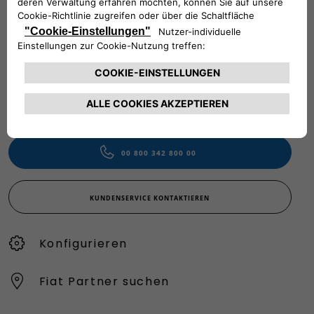
BRAUCHEN SIE HILFE?
VERKAUFSBERATUNG​:
Werktags Montag - Freitag: 09:00 – 18:00 Uhr
KUNDENSERVICE:
Werktags Montag - Freitag: 08:30 – 17:30 Uhr
00 800 342 800 00
KUNDENSERVICE KONTAKTIEREN
Konfigurieren​
Fiat Partner suchen