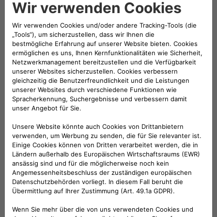
TECHNISCHE BESCHREIBUNG
Set bestehend aus 4 Leichtmetallfelgen
(50927759), zur Montage mit Reifen 175/65 -
R14. Material: Aluminium-Metall-Legierung.
Maße: 5.5Jx14'' H2 Farbe: Schwarz und
Mattgrau Nabenabdeckung nicht im
Lieferumfang enthalten Nicht
schneekettentauglich
KOMPATIBLE FAHRZEUGE
Folge uns