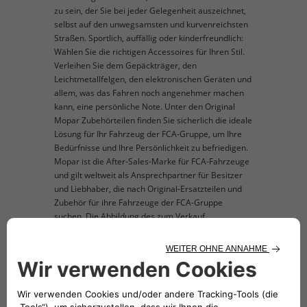
zu sein, der Sie bei jeder Gelegenheit auszeichnet,
selbst auf den unwegsamsten und kurvenreichsten
Straßen. Sportlich, auffällig oder kinderfreundlich:
Wählen Sie die richtigen Accessoires für Ihren Stil.
Verleihen Sie dem Gepäckträger, den
Leichtmetallfelgen, den elektronischen Geräten und
allem, was das Fahren noch angenehmer machen
kann, eine persönliche Note. Unter den Original
Mopar Zubehörteilen finden Sie sicherlich die ideale
Lösung für Ihr Fahrzeug der FCA-Gruppe, um Ihre
Bedürfnisse und Ihre Persönlichkeit zu befriedigen.
Mopar ist die After-Sales-Marke für FCA-Fahrzeuge
und gilt weltweit als Ansprechpartner für Besitzer
und Liebhaber, die nach Original-Ersatzteilen und
Zubehör für ihre Fahrzeuge der FCA-Gruppe
suchen. Die Abbildung des zum Verkauf
angebotenen Produkts ist nur beispielhaft und dient
der Veranschaulichung.
TECHNISCHE BESCHREIBUNG