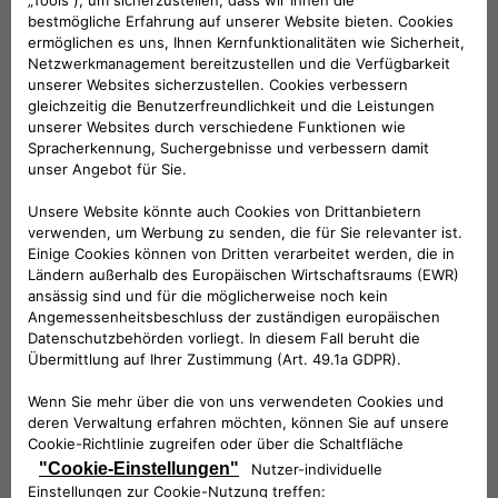
Lasertrapez-Design mit 500-Logo und
silbernen Nähten. Linkslenkung.
KOMPATIBLE FAHRZEUGE
Folge uns
BRAUCHEN SIE HILFE?
VERKAUFSBERATUNG​:
Werktags Montag - Freitag: 09:00 – 18:00 Uhr
KUNDENSERVICE: