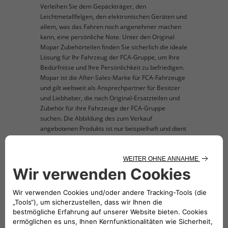
Verleihen Sie dem Gepäckträger, den
Leichtmetallfelgen, den elektronischen Geräten und
allem, was das Fahren noch angenehmer machen
kann, eine persönliche Note. Unter den Original
Mopar Zubehörteilen finden Sie sicherlich die ideale
Lösung für Ihr Fahrzeug der FCA-Gruppe, um Ihre
Bedürfnisse und Ihre Persönlichkeit zu befriedigen.
Mopar ist die After-Sales-Marke für FCA-Fahrzeuge
und gilt weltweit als Ansprechpartner für Besitzer
und Liebhaber, die nach Original-Ersatzteilen und
Zubehör für ihre Fahrzeuge der FCA-Gruppe
suchen. Die Abbildung des zum Verkauf
angebotenen Produkts ist nur beispielhaft und dient
der Veranschaulichung.
TECHNISCHE BESCHREIBUNG
Set mit 4 Stück. Nur für Linkslenkung.
KOMPATIBLE FAHRZEUGE