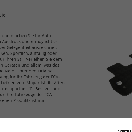
die
h und machen Sie Ihr Auto
zum Ausdruck und ermöglicht es
jeder Gelegenheit auszeichnet,
n. Sportlich, auffällig oder
ür Ihren Stil. Verleihen Sie dem
hen Geräten und allem, was das
e Note. Unter den Original
sung für Ihr Fahrzeug der FCA-
befriedigen. Mopar ist die After-
sprechpartner für Besitzer und
für ihre Fahrzeuge der FCA-
tenen Produkts ist nur
 Linkslenkung.