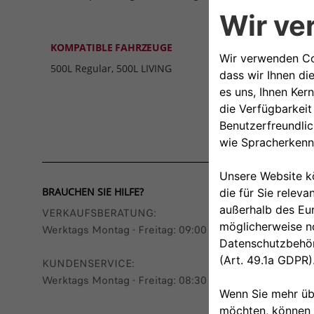
KOMPATIBLE FAHRZEUGE
500L Regular, 500L LIVING
BRAUCHEN SIE HILFE?
VERKAUFSBERATUNG​:
Werktags Montag - Freitag: 09:00 – 18:00 Uhr
KUNDENSERVICE:
Werktags Montag - Freitag: 08:30 – 17:30 Uhr