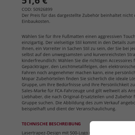
51,6 €
COD: 50926899
Der Preis für das dargestellte Zubehör beinhaltet nicht 
Einbaukosten.
Wählen Sie für Ihre Fußmatten einen aggressiven Touc
einzigartig. Der vielseitige Stil kommt in den Details 
Ihnen, ein Vorreiter in Sachen Stil zu sein, der Sie bei 
selbst auf den unwegsamsten und kurvenreichsten Straße
kinderfreundlich: Wählen Sie die richtigen Accessoires f
Gepäckträger, den Leichtmetallfelgen, den elektronisc
Fahren noch angenehmer machen kann, eine persönlich
Mopar Zubehörteilen finden Sie sicherlich die ideale Lö
Gruppe, um Ihre Bedürfnisse und Ihre Persönlichkeit zu 
Sales-Marke für FCA-Fahrzeuge und gilt weltweit als An
Liebhaber, die nach Original-Ersatzteilen und Zubehör 
Gruppe suchen. Die Abbildung des zum Verkauf angebo
beispielhaft und dient der Veranschaulichung.
TECHNISCHE BESCHREIBUNG
Lasertrapez-Design mit 500-Logo und silbernen Nähten.