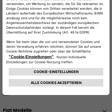
Werktags Montag - Freitag: 09:00 – 18:00 Uhr
KUNDENSERVICE:
Werktags Montag - Freitag: 08:30 – 17:30 Uhr
00 800 342 800 00
KUNDENSERVICE KONTAKTIEREN
Konfigurieren​
Fiat Partner suchen
Newsletter
Fiat Modelle