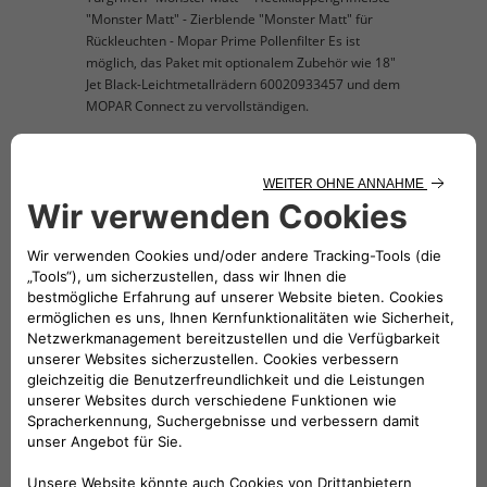
"Monster Matt" - Zierblende "Monster Matt" für
Rückleuchten - Mopar Prime Pollenfilter Es ist
möglich, das Paket mit optionalem Zubehör wie 18"
Jet Black-Leichtmetallrädern 60020933457 und dem
MOPAR Connect zu vervollständigen.
KOMPATIBLE FAHRZEUGE
Folge uns
BRAUCHEN SIE HILFE?
VERKAUFSBERATUNG​: