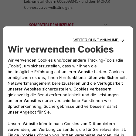
Leichtmetallrädern 60020933457 und dem MOPAR
Connect zu vervollständigen.
KOMPATIBLE FAHRZEUGE
Folge uns
BRAUCHEN SIE HILFE?
VERKAUFSBERATUNG​:
Werktags Montag - Freitag: 09:00 – 18:00 Uhr
KUNDENSERVICE: