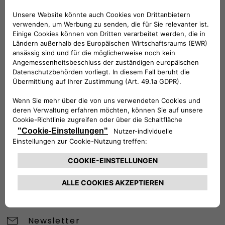
BRAUCHEN SIE HILFE?
VERKAUFSBERATUNG​:
Werktags Montag - Freitag: 09:00 – 18:00 Uhr
KUNDENSERVICE:
Werktags Montag - Freitag: 08:30 – 17:30 Uhr
00 800 342 800 00
KUNDENSERVICE KONTAKTIEREN
Konfigurieren​
Fiat Partner suchen
Newsletter