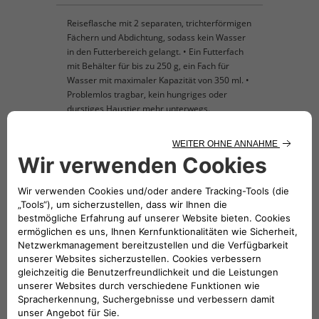
Reiseflasche mit 2 separaten, trichterförmigen
Fächern und Abdichtung, sodass kein Wasser
in den Futterbereich gelangt. • Ein Futterfach
mit Behälter für bis zu 250 g, ein Fach für
Wasser mit maximaler Kapazität von 350 ml. •
Problemlos tragbar, kein hungriges oder
durstiges Haustier mehr unterwegs.
KOMPATIBLE FAHRZEUGE
Folge uns