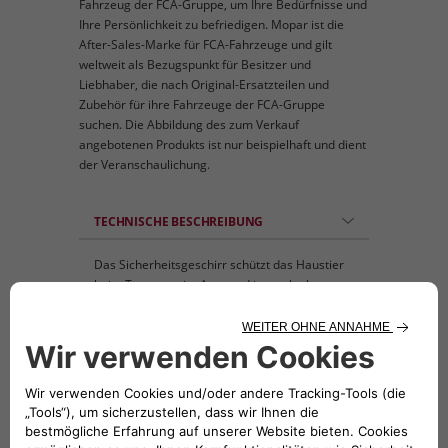
Fahrzeug der FCA-Gruppe, um Ihre Bedürfnisse und
Ihre Persönlichkeit zu befriedigen. Mopar ist die
After-Sales-Marke für FCA-Fahrzeuge und gilt
weltweit als Bezugspunkt für Besitzer und
Liebhaber, die nach Original-Ersatzteilen und
Zubehör für ihre Fahrzeuge der FCA-Gruppe
suchen. Die Abbildung des zum Verkauf
angebotenen Produkts ist nur beispielhaft und dient
der Veranschaulichung.
TECHNISCHE BESCHREIBUNG
Das Sicherheitsgeschirr schützt das Haustier
beim Transport im Auto und ist auch als
normales Laufgeschirr verwendbar. • Größe
M: Rumpf 41-56 cm; Halsumfang 35-50 cm;
Gewicht des Haustieres 12-22 kg • Größe L:
Rumpf 56-81 cm; Halsumfang 40-55 cm;
Gewicht des Haustieres 20-60 kg. •
Sicherheitsgurt nicht inbegriffen.