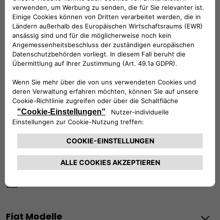
Werktags Montag - Freitag: 09:00 – 18:00 Uhr
KUNDENSERVICE:
Werktags Montag - Freitag: 08:30 – 17:30 Uhr
00 800 342 800 00
KUNDENSERVICE KONTAKTIEREN
Konfigurieren​
Fiat Partner suchen
Newsletter
Fiat Modelle