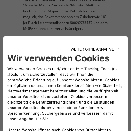
"Monster Matt" - Zierblende "Monster Matt" für
Rückleuchten - Mopar Prime Pollenfilter Es ist
möglich, das Paket mit optionalem Zubehör wie 18"
Jet Black-Leichtmetallrädern 60020933457 und dem
MOPAR Connect zu vervollständigen.
KOMPATIBLE FAHRZEUGE
Folge uns
BRAUCHEN SIE HILFE?
VERKAUFSBERATUNG​: