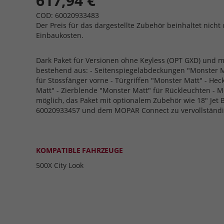
617,94 €
COD: 60020933483
Der Preis für das dargestellte Zubehör beinhaltet nicht 
Einbaukosten.
Dark Paket für Versionen ohne Keyless (OPT GXD) und m
bestehend aus: - Seitenspiegelabdeckungen "Monster Ma
für Stossfänger vorne - Türgriffen "Monster Matt" - Hec
Matt" - Zierblende "Monster Matt" für Rückleuchten - Mop
möglich, das Paket mit optionalem Zubehör wie 18" Jet 
60020933457 und dem MOPAR Connect zu vervollständi
KOMPATIBLE FAHRZEUGE
500X City Look