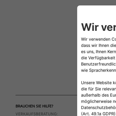
BRAUCHEN SIE HILFE?
VERKAUFSBERATUNG​: