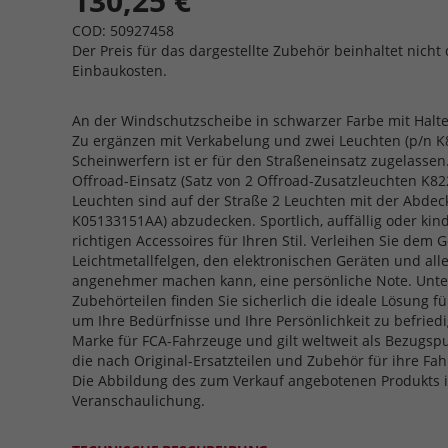
130,25 €
COD: 50927458
Der Preis für das dargestellte Zubehör beinhaltet nicht 
Einbaukosten.
An der Windschutzscheibe in schwarzer Farbe mit Halter
Zu ergänzen mit Verkabelung und zwei Leuchten (p/n K
Scheinwerfern ist er für den Straßeneinsatz zugelassen
Offroad-Einsatz (Satz von 2 Offroad-Zusatzleuchten K8
Leuchten sind auf der Straße 2 Leuchten mit der Abdeck
K05133151AA) abzudecken. Sportlich, auffällig oder kin
richtigen Accessoires für Ihren Stil. Verleihen Sie dem 
Leichtmetallfelgen, den elektronischen Geräten und al
angenehmer machen kann, eine persönliche Note. Unte
Zubehörteilen finden Sie sicherlich die ideale Lösung f
um Ihre Bedürfnisse und Ihre Persönlichkeit zu befriedi
Marke für FCA-Fahrzeuge und gilt weltweit als Bezugspu
die nach Original-Ersatzteilen und Zubehör für ihre F
Die Abbildung des zum Verkauf angebotenen Produkts is
Veranschaulichung.