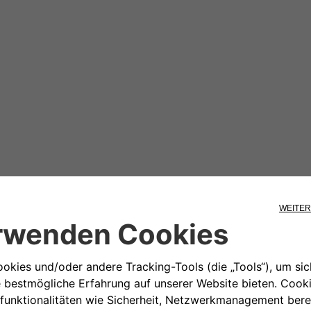
ressieren
387,30€