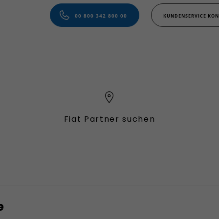
00 800 342 800 00
KUNDENSERVICE KON
Fiat Partner suchen
Verbrenner
e
a Hybrid
Grande Panda Benzin
Qubo L