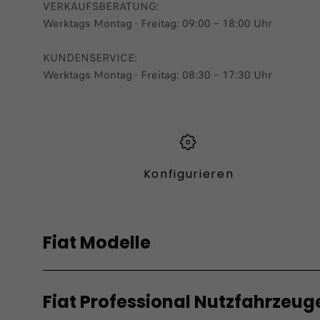
VERKAUFSBERATUNG​:
Werktags Montag - Freitag: 09:00 – 18:00 Uhr
KUNDENSERVICE:
Werktags Montag - Freitag: 08:30 – 17:30 Uhr
Konfigurieren​
Fiat Modelle
Elektro
Hybrid
Fiat Professional Nutzfahrzeug
Grande Panda Elektro
Grande Pand
Topolino
600 Hybrid