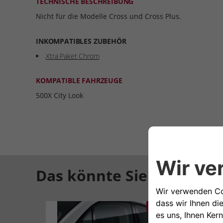
TECHNISCHE BESCHREIBUNG
Nicht für die Modelle Cross und Cross Plus.
INKOMPATIBLES ZUBEHÖR
Xtra Paket Chrom
KOMPATIBLE FAHRZEUGE
500X City Look
Das könnte Sie auch inte
141,23€