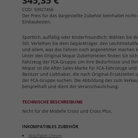
345,35 €
COD: 50927456
Der Preis für das dargestellte Zubehör beinhaltet nicht 
Einbaukosten.
Sportlich, auffällig oder kinderfreundlich: Wählen Sie di
Stil. Verleihen Sie dem Gepäckträger, den Leichtmetallf
und allem, was das Fahren noch angenehmer machen ka
Unter den Original Mopar Zubehörteilen finden Sie siche
Fahrzeug der FCA-Gruppe, um Ihre Bedürfnisse und Ihre
Mopar ist die After-Sales-Marke für FCA-Fahrzeuge und 
Besitzer und Liebhaber, die nach Original-Ersatzteilen
der FCA-Gruppe suchen. Die Abbildung des zum Verkauf
beispielhaft und dient der Veranschaulichung.
TECHNISCHE BESCHREIBUNG
Nicht für die Modelle Cross und Cross Plus.
INKOMPATIBLES ZUBEHÖR
Xtra Paket Chrom