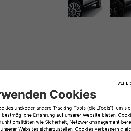
ressieren
146,06€