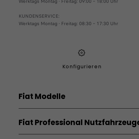
Werktags Montag - Freitag: 09:00 – 18:00 Uhr
KUNDENSERVICE:
Werktags Montag - Freitag: 08:30 – 17:30 Uhr
Konfigurieren​
Fiat Modelle
Elektro
Hybrid
Fiat Professional Nutzfahrzeug
Grande Panda Elektro
Grande Pand
Topolino
600 Hybrid
Elektro
Verbren
600 Elektro
600 Sport