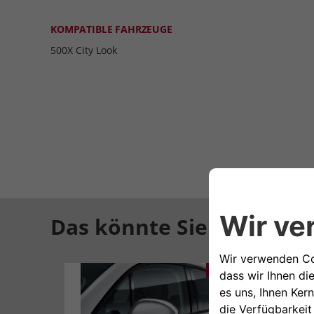
KOMPATIBLE FAHRZEUGE
500X City Look
Das könnte Sie auch inte
141,23€