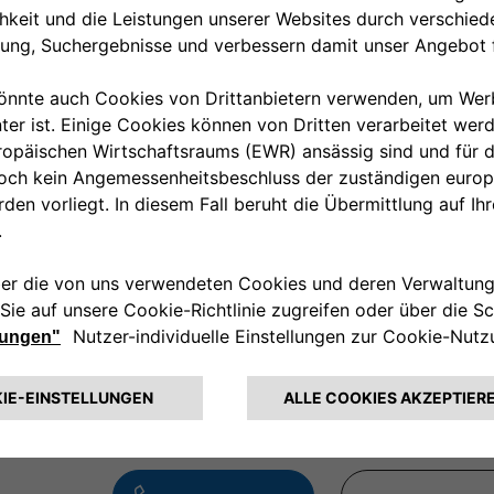
haubenzierleiste Chrom
Zierrahmen Nebelscheinwer