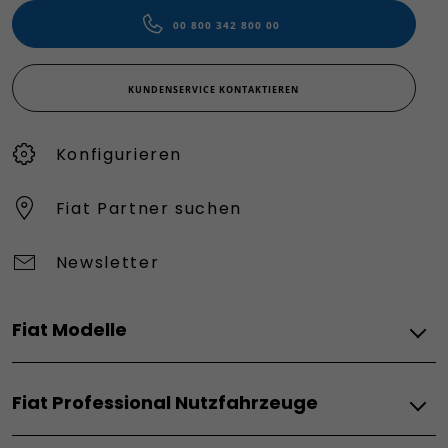
00 800 342 800 00
KUNDENSERVICE KONTAKTIEREN
Konfigurieren​
Fiat Partner suchen
Newsletter
Fiat Modelle
Elektro
Fiat Professional Nutzfahrzeuge
Grande Panda Elektro
Topolino
Elektro