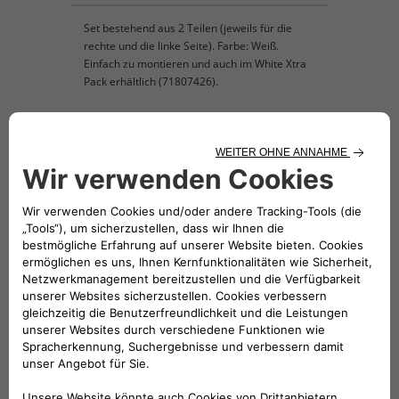
Set bestehend aus 2 Teilen (jeweils für die
rechte und die linke Seite). Farbe: Weiß.
Einfach zu montieren und auch im White Xtra
Pack erhältlich (71807426).
KOMPATIBLE FAHRZEUGE
Folge uns
BRAUCHEN SIE HILFE?
VERKAUFSBERATUNG​: