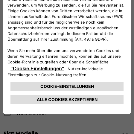
Werktags Montag - Freitag: 09:00 – 18:00 Uhr
KUNDENSERVICE:
Werktags Montag - Freitag: 08:30 – 17:30 Uhr
00 800 342 800 00
KUNDENSERVICE KONTAKTIEREN
Konfigurieren​
Fiat Partner suchen
Newsletter
Fiat Modelle