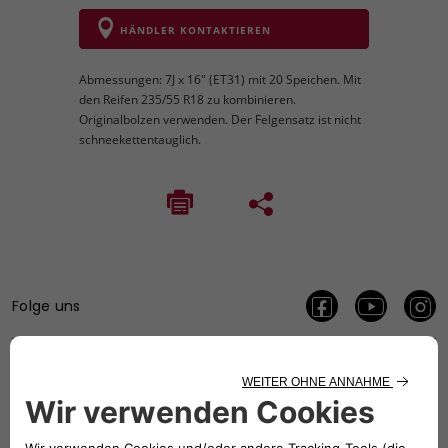
HÄNDLER KONTAKTIEREN
Abmessungen: 7J x 16" (ET31) mit 20 Speichen. Mit
den Reifen 235/55 R18 zu kombinieren.
Originalbolzen verwenden. Der Felgensatz ist nicht
schneekettentauglich.
Folge uns
BRAUCHEN SIE HILFE?
VERKAUFSBERATUNG​:
Werktags Montag - Freitag: 09:00 – 18:00 Uhr