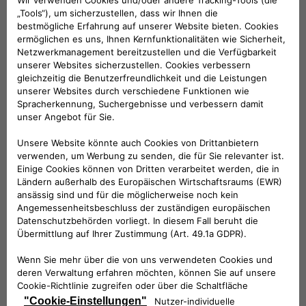
KUNDENSERVICE:
Werktags Montag - Freitag: 08:30 – 17:30 Uhr
00 800 342 800 00
KUNDENSERVICE KONTAKTIEREN
Konfigurieren​
Fiat Partner suchen
Newsletter
Fiat Modelle