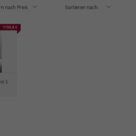
ern nach Preis
Sortieren nach
1150,8 €
it 5