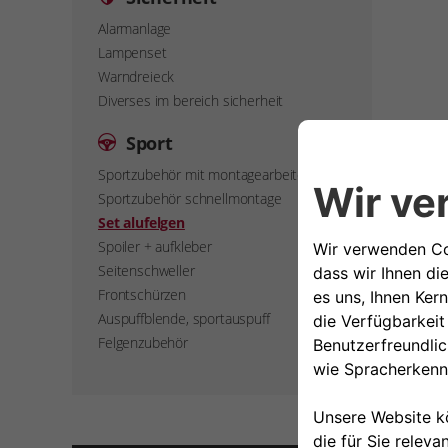
Alarmanlage
Lampenset
Warndreieck
Diverses im bereich sicherheit
Sport
Sportzubehör mit montagearbeiten
Sportzubehör schnellmontage
Set alufelgen
Spoiler + aufkleber
Seitenschweller
Frontschürzen
Auspuffblende, sportauspuff
Felgenzubehör