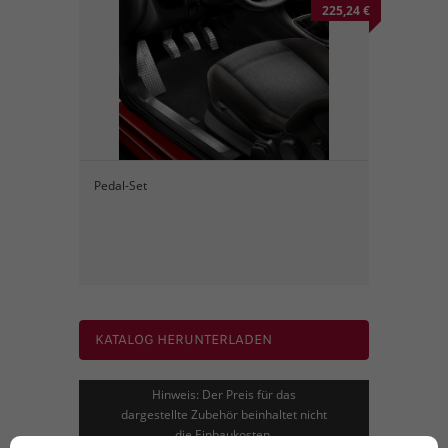
225,24 €
Pedal-Set
KATALOG HERUNTERLADEN
Hinweis: Der Preis für das
dargestellte Zubehör beinhaltet nicht
die Einbaukosten.