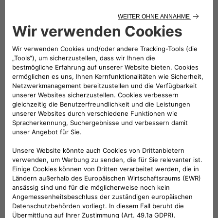
Folge uns
BRAUCHEN SIE HILFE?
VERKAUFSBERATUNG​:
Werktags Montag - Freitag: 09:00 – 18:00 Uhr
KUNDENSERVICE:
Werktags Montag - Freitag: 08:30 – 17:30 Uhr
00 800 342 800 00
KUNDENSERVICE KONTAKTIEREN
Konfigurieren​