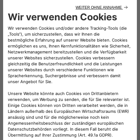
Folge uns
BRAUCHEN SIE HILFE?
VERKAUFSBERATUNG​:
Werktags Montag - Freitag: 09:00 – 18:00 Uhr
KUNDENSERVICE:
Werktags Montag - Freitag: 08:30 – 17:30 Uhr
00 800 342 800 00
KUNDENSERVICE KONTAKTIEREN
Konfigurieren​