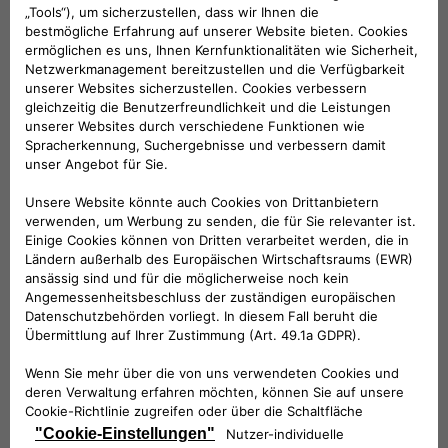
KUNDENSERVICE:
Werktags Montag - Freitag: 08:30 – 17:30 Uhr
00 800 342 800 00
KUNDENSERVICE KONTAKTIEREN
Konfigurieren​
Fiat Partner suchen
Newsletter
Fiat Modelle