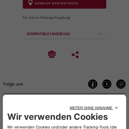
HÄNDLER KONTAKTIEREN
Für starre Anhängerkupplung
KOMPATIBLE FAHRZEUGE
Folge uns
BRAUCHEN SIE HILFE?
VERKAUFSBERATUNG​:
Werktags Montag - Freitag: 09:00 – 18:00 Uhr