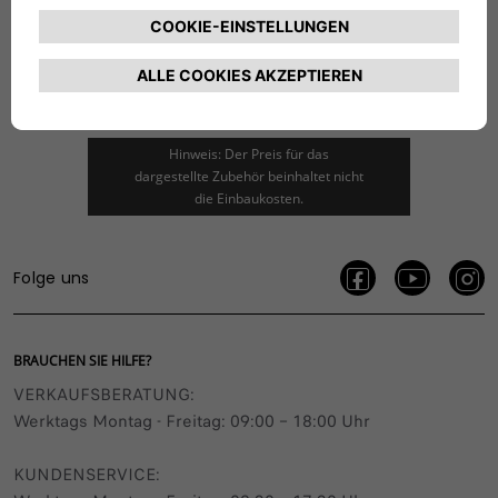
KATALOG HERUNTERLADEN
Hinweis: Der Preis für das
dargestellte Zubehör beinhaltet nicht
die Einbaukosten.
Folge uns
BRAUCHEN SIE HILFE?
VERKAUFSBERATUNG​:
Werktags Montag - Freitag: 09:00 – 18:00 Uhr
KUNDENSERVICE: