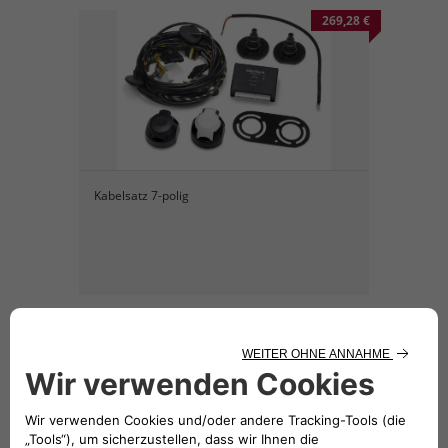
269,28 €
Kabelsatz 7-polig
269,28 €