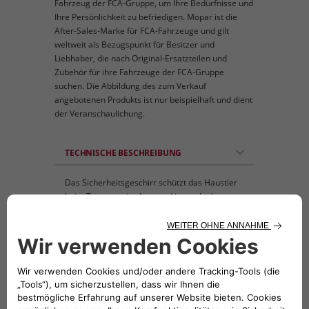
Fahrzeug der FCA-Gruppe, um Ihre Bedürfnisse und
Ihre Persönlichkeit zu befriedigen. Mopar ist die
After-Sales-Marke für FCA-Fahrzeuge und gilt
weltweit als Bezugspunkt für Besitzer und
Liebhaber, die nach Original-Ersatzteilen und
Zubehör für ihre Fahrzeuge der FCA-Gruppe
suchen. Die Abbildung des zum Verkauf
angebotenen Produkts ist nur beispielhaft und dient
der Veranschaulichung.
TECHNISCHE BESCHREIBUNG
Das Sicherheitsgeschirr schützt das Haustier
beim Transport im Auto und ist auch als
normales Laufgeschirr verwendbar. • Größe
M: Rumpf 41-56 cm; Halsumfang 35-50 cm;
Gewicht des Haustieres 12-22 kg • Größe L:
Rumpf 56-81 cm; Halsumfang 40-55 cm;
Gewicht des Haustieres 20-60 kg. •
Sicherheitsgurt nicht inbegriffen.