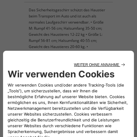
Das Sicherheitsgeschirr schützt das Haustier
beim Transport im Auto und ist auch als
normales Laufgeschirr verwendbar. • Größe
M: Rumpf 41-56 cm; Halsumfang 35-50 cm;
Gewicht des Haustieres 12-22 kg • Größe L:
Rumpf 56-81 cm; Halsumfang 40-55 cm;
Gewicht des Haustieres 20-60 kg. •
Sicherheitsgurt nicht inbegriffen.
KOMPATIBLE FAHRZEUGE
Folge uns