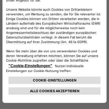
BRAUCHEN SIE HILFE?
VERKAUFSBERATUNG​:
Werktags Montag - Freitag: 09:00 – 18:00 Uhr
KUNDENSERVICE:
Werktags Montag - Freitag: 08:30 – 17:30 Uhr
00 800 342 800 00
KUNDENSERVICE KONTAKTIEREN
Konfigurieren​
Fiat Partner suchen