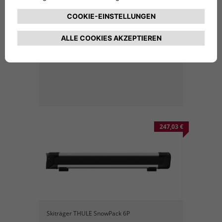
THULE SnowPack 4P
247,03 €
Skiträger THULE SnowPack 6P