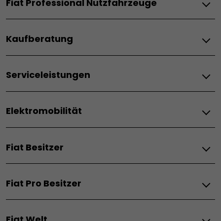
Fiat Professional Nutzfahrzeuge
Grande Panda Elektro
Topolino
Elektro
600 Elektro
Kaufberatung
Doblò BEV
600 Sport
Scudo BEV
500 Elektro
Fiat–Angebote & Financial Services
Ducato BEV
Qubo L Elektro
Serviceleistungen
Angebote für Privatkunde
Ulysse Elektro
Verbrenner
Angebote für Firmenkunde
Service & Konnektivität
Hybrid
Finanzierung
Doblò ICE
Elektromobilität
Zubehör
Leasing
Scudo ICE
Grande Panda Hybrid
Wartung
Angebot anfordern
Ducato ICE
600 Hybrid
Kaufberatung
Gebrauchtwagen
Preislisten
600 Sport
Fiat Besitzer
Elektroautos
Gewerbenkunde
Informationen anfordern
Lagerfahrzeuge
500 Hybrid
Elektro-Vorteile
Probefahrt vereinbaren
Probefahrt vereinbaren
500 Hybrid Dolcevita
Serviceleistungen
Lagerfahrzeuge
Elektromobilität-Apps
Gebrauchtwagen
500 Hybrid Torino
Fiat Pro Besitzer
Reichweite und Aufladung
Fiat Expertise
Gewerbekunden
Pandina
Hybridfahrzeuge
Aktuelle Angebote
Kaufberatung Elektro-Autos
Serviceleistungen
Ladelösungen
Wartung
Barrierefreie Fahrzeuge
Verbrenner
Fiat Welt