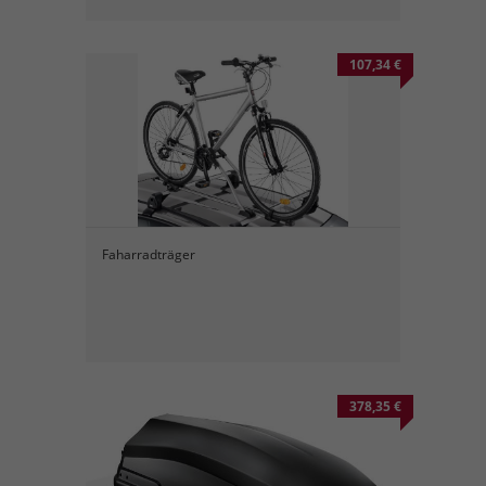
107,34 €
Faharradträger
378,35 €