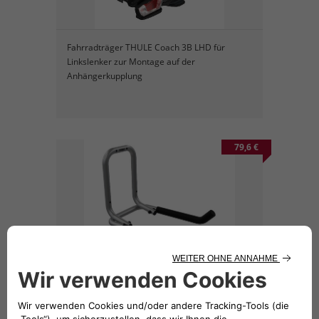
Fahrradträger THULE Coach 3B LHD für
Linkslenker zur Montage auf der
Anhängerkupplung
79,6 €
THULE Wandhalterung