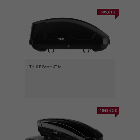
685,61 €
THULE Force XT M
1048,62 €