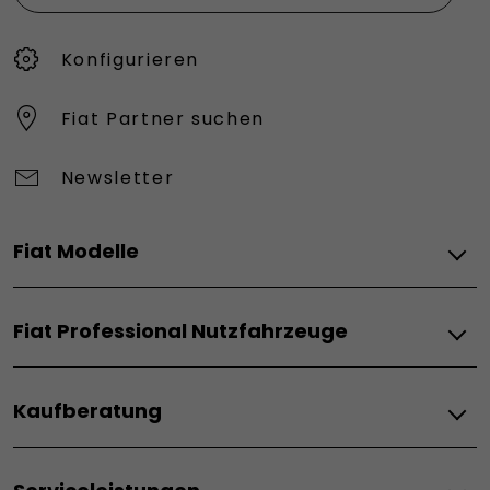
Konfigurieren​
Fiat Partner suchen
Newsletter
Fiat Modelle
Elektro
Fiat Professional Nutzfahrzeuge
Grande Panda Elektro
Topolino
Elektro
600 Elektro
Kaufberatung
Doblò BEV
600 Sport
Scudo BEV
500 Elektro
Fiat–Angebote & Financial Services
Ducato BEV
Qubo L Elektro