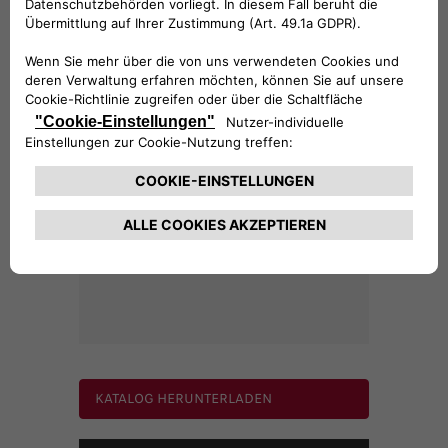
117,08 €
Verkleidung für Fensterhebertasten, Sportline
weiß
KATALOG HERUNTERLADEN